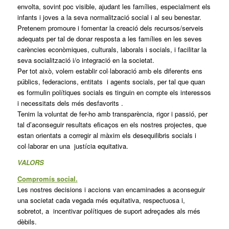
envolta, sovint poc visible, ajudant les famílies, especialment els
infants i joves a la seva normalització social i al seu benestar.
Pretenem promoure i fomentar la creació dels recursos/serveis
adequats per tal de donar resposta a les famílies en les seves
carències econòmiques, culturals, laborals i socials, i facilitar la
seva socialització i/o integració en la societat.
Per tot això, volem establir col·laboració amb els diferents ens
públics, federacions, entitats i agents socials, per tal que quan
es formulin polítiques socials es tinguin en compte els interessos
i necessitats dels més desfavorits .
Tenim la voluntat de fer-ho amb transparència, rigor i passió, per
tal d’aconseguir resultats eficaços en els nostres projectes, que
estan orientats a corregir al màxim els desequilibris socials i
col·laborar en una justícia equitativa.
VALORS
Compromís social.
Les nostres decisions i accions van encaminades a aconseguir
una societat cada vegada més equitativa, respectuosa i,
sobretot, a incentivar polítiques de suport adreçades als més
dèbils.