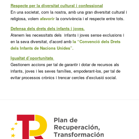
Respecte per la diversitat cultural i confessional
En una societat, com la nostra, amb una gran diversitat cultural i
religiosa, volem
afavorir
la convivència i el respecte entre tots.
Defensa dels drets dels infants i joves.
Atenem les necessitats dels infants i joves sense exclusions i
en la seva diversitat, d’acord amb
la
“Convenció dels Drets
dels Infants de Nacions Unides”.
Igualtat d’oportunitats
Gestionem accions per tal de garantir i dotar de recursos als
infants, joves i les seves famílies, empoderant-los, per tal de
evitar processos crònics i trencar cercles d’exclusió social.